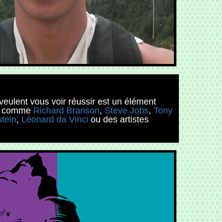
i veulent vous voir réussir est un élément
tes comme
Richard Branson
,
Steve Jobs
,
Tony
stein
,
Léonard da Vinci
ou des artistes